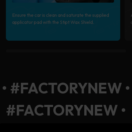
Ensure the car is clean and saturate the supplied
applicator pad with the Stipt Wax Shield.
0% completed
• #FACTORYNEW •
#FACTORYNEW •
#FACTORYNEW •