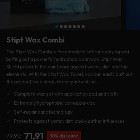
Drying Cloths
Car cover
Plastic cleaner
Tea towel
Tea towel
Polishing machine
Cleaning & maintenance
Clay cloth
Clay cloth
Clay cloth
Pressure washer
Tires & Wheels
Stipt Wax Combi
Cleaning cloth
Cleaning cloth
All machinery
Windows & glass
The Stipt Wax Combi is the complete set for applying and
buffing out a powerful hydrophobic car wax. Stipt Wax
All accessories
Shield protects the paintwork against water, dirt, and the
Everything in exterior
elements. With the Stipt Wax Towel, you can easily buff out
the product for a deep, factory-new shine.
Complete wax set with application pad and cloth
Extremely hydrophobic carnauba wax
Self-repair nanotechnology
Protects against water, dirt, and weather influences
71,91
79,90
10% discount