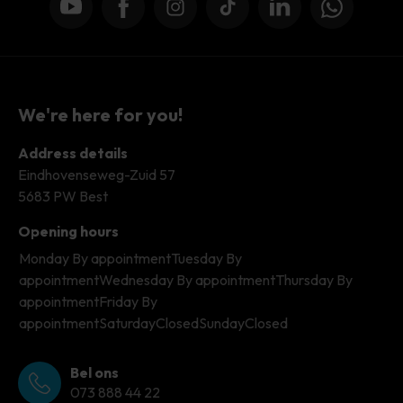
YouTube
Facebook
Instagram
TikTok
LinkedIn
WhatsApp
We're here for you!
Address details
Eindhovenseweg-Zuid 57
5683 PW Best
Opening hours
Monday
By appointment
Tuesday
By
appointment
Wednesday
By appointment
Thursday
By
appointment
Friday
By
appointment
Saturday
Closed
Sunday
Closed
Bel ons
073 888 44 22