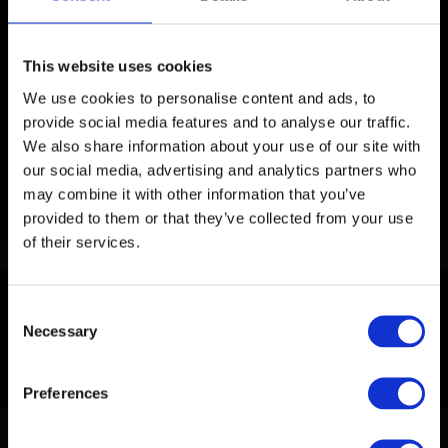
Combineer de Stipt Wax Shield niet met de Stipt Glass
Coating.
This website uses cookies
Spoel de Wax Towel na gebruik uit met warm water en
We use cookies to personalise content and ads, to
laat hem aan de lucht drogen.
provide social media features and to analyse our traffic.
De doek kan ook op 40 graden worden gewassen.
We also share information about your use of our site with
Gebruik hierbij geen wasverzachter.
our social media, advertising and analytics partners who
may combine it with other information that you’ve
provided to them or that they’ve collected from your use
of their services.
Consent
Specifications
Necessary
Selection
SKU
Pakket402
Preferences